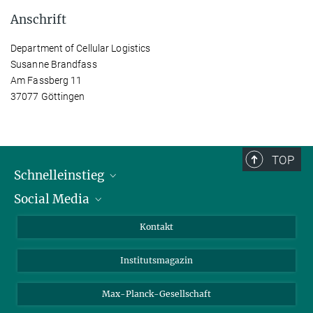
Anschrift
Department of Cellular Logistics
Susanne Brandfass
Am Fassberg 11
37077 Göttingen
TOP
Schnelleinstieg
Social Media
Alumni
Bewerber*innen
LinkedIn
Kontakt
Besucher*innen
Bluesky
Institutsmagazin
Fördernde
Facebook
Journalist*innen
TikTok
Max-Planck-Gesellschaft