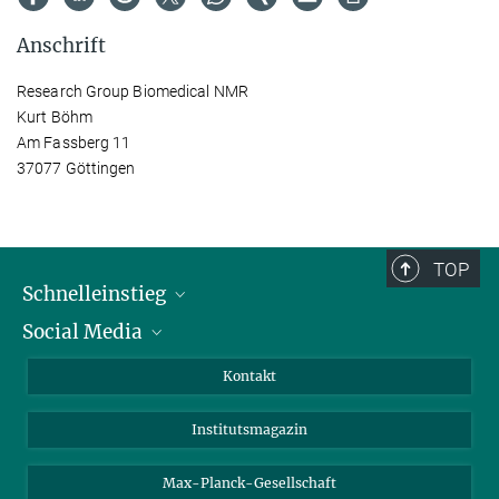
Anschrift
Research Group Biomedical NMR
Kurt Böhm
Am Fassberg 11
37077 Göttingen
TOP
Schnelleinstieg
Social Media
Alumni
Bewerber*innen
LinkedIn
Kontakt
Besucher*innen
Bluesky
Institutsmagazin
Fördernde
Facebook
Journalist*innen
TikTok
Max-Planck-Gesellschaft