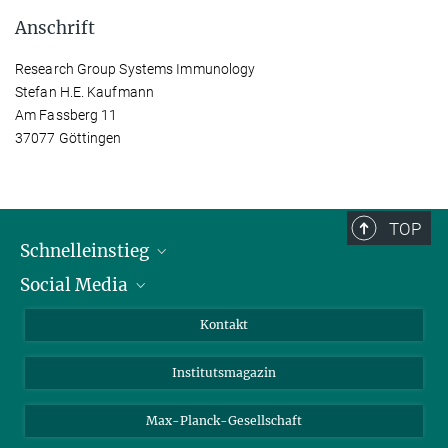
Anschrift
Research Group Systems Immunology
Stefan H.E. Kaufmann
Am Fassberg 11
37077 Göttingen
TOP
Schnelleinstieg
Social Media
Alumni
Bewerber*innen
LinkedIn
Kontakt
Besucher*innen
Bluesky
Institutsmagazin
Fördernde
Facebook
Journalist*innen
TikTok
Max-Planck-Gesellschaft