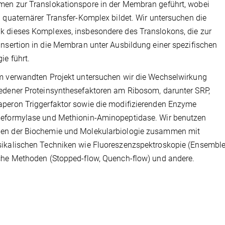
en zur Translokationspore in der Membran geführt, wobei
n quaternärer Transfer-Komplex bildet. Wir untersuchen die
 dieses Komplexes, insbesondere des Translokons, die zur
insertion in die Membran unter Ausbildung einer spezifischen
ie führt.
m verwandten Projekt untersuchen wir die Wechselwirkung
edener Proteinsynthesefaktoren am Ribosom, darunter SRP,
peron Triggerfaktor sowie die modifizierenden Enzyme
deformylase und Methionin-Aminopeptidase. Wir benutzen
en der Biochemie und Molekularbiologie zusammen mit
ikalischen Techniken wie Fluoreszenzspektroskopie (Ensemble
che Methoden (Stopped-flow, Quench-flow) und andere.