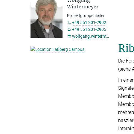
Wolfgang
Wintermeyer
Projektgruppenleiter
+49 551 201-2902
+49 551 201-2905
wolfgang.wintermeyer@...
Ri
Die For
(siehe 
In eine
Signale
Membra
Membran
mehrere
naszier
Interak