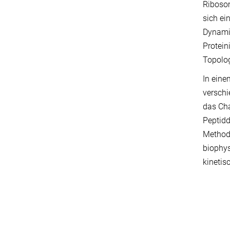
Ribosom
sich ei
Dynamik
Protein
Topolog
In eine
verschi
das Cha
Peptid
Method
biophys
kinetis