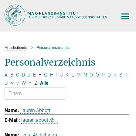
Hauptinhalt
Mitarbeitende
Personalverzeichnis
Personalverzeichnis
A
B
C
D
d
E
F
G
H
I
J
K
L
M
N
O
Ö
P
Q
R
S
T
U
V
v
W
Y
Z
Alle
Lauren Abbott
lauren.abbott@...
Lydia Abdelhalim