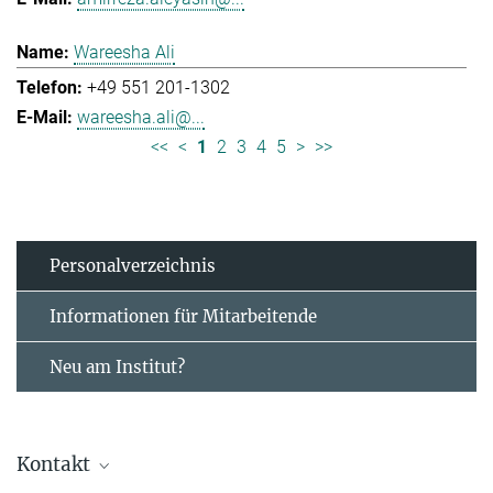
Wareesha Ali
+49 551 201-1302
wareesha.ali@...
<<
<
1
2
3
4
5
>
>>
Personal­verzeichnis
Informationen für Mitarbeitende
Neu am Institut?
Kontakt