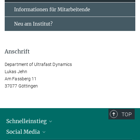
Informationen für Mitarbeitende
Neu am Institut?
Anschrift
Department of Ultrafast Dynamics
Lukas Jehn
Am Fassberg 11
37077 Göttingen
TOP
Schnelleinstieg
Social Media
Alumni