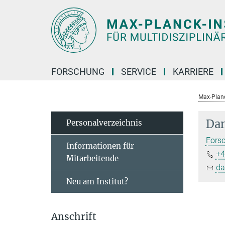
Hauptinhalt
FORSCHUNG
SERVICE
KARRIERE
Max-Planc
Dan
Personal­verzeichnis
Forsc
Informationen für
+4
Mitarbeitende
da
Neu am Institut?
Anschrift