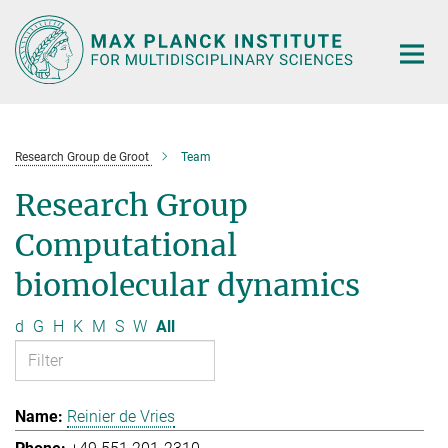
Main-
Content
Research Group de Groot
Team
Research Group
Computational
biomolecular dynamics
d
G
H
K
M
S
W
All
Reinier de Vries