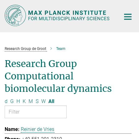
Main-
Content
Research Group de Groot
Team
Research Group
Computational
biomolecular dynamics
d
G
H
K
M
S
W
All
Reinier de Vries