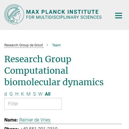
Main-
Content
Research Group de Groot
Team
Research Group
Computational
biomolecular dynamics
d
G
H
K
M
S
W
All
Reinier de Vries