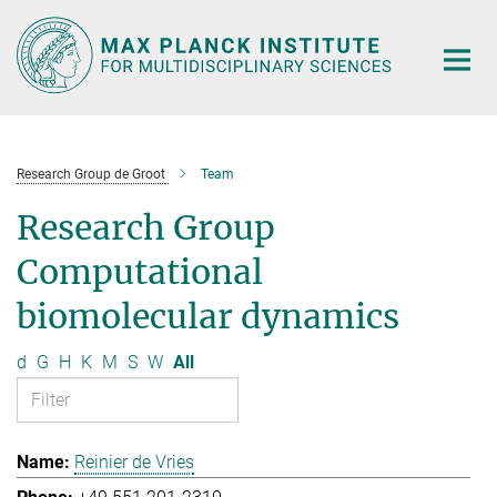
Main-
Content
Research Group de Groot
Team
Research Group
Computational
biomolecular dynamics
d
G
H
K
M
S
W
All
Reinier de Vries