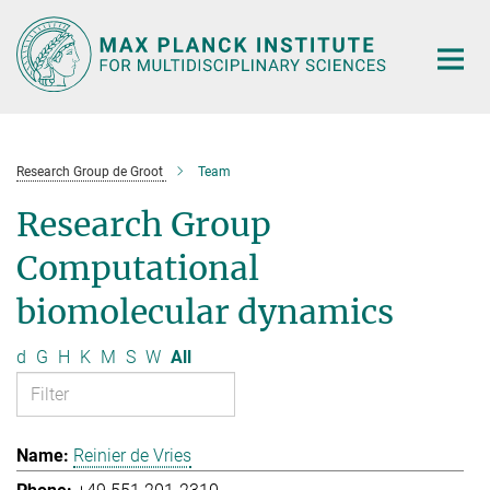
Main-
Content
Research Group de Groot
Team
Research Group
Computational
biomolecular dynamics
d
G
H
K
M
S
W
All
Reinier de Vries