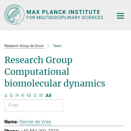
Main-
Content
Research Group de Groot
Team
Research Group
Computational
biomolecular dynamics
d
G
H
K
M
S
W
All
Reinier de Vries