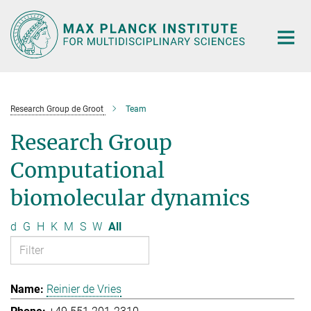
Main-
Content
Research Group de Groot
Team
Research Group
Computational
biomolecular dynamics
d
G
H
K
M
S
W
All
Reinier de Vries