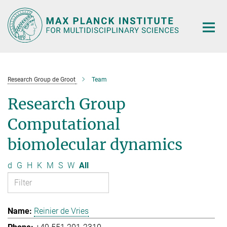
Main-
Content
Research Group de Groot
Team
Research Group
Computational
biomolecular dynamics
d
G
H
K
M
S
W
All
Reinier de Vries