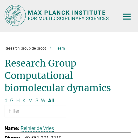
Main-
Content
Research Group de Groot
Team
Research Group
Computational
biomolecular dynamics
d
G
H
K
M
S
W
All
Reinier de Vries