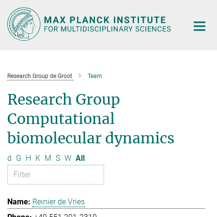
Main-
Content
Research Group de Groot
Team
Research Group
Computational
biomolecular dynamics
d
G
H
K
M
S
W
All
Reinier de Vries