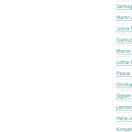
Santiag
Martin
Jolina 
Gianlu
Marion
Lothar
Pascal
Christi
Sigbert
Leonar
Hans-J
Kimber