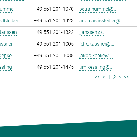
Hummel
+49 551 201-1070
petra.hummel@...
 Ißleiber
+49 551 201-1423
andreas.issleiber@...
 Janssen
+49 551 201-1322
jjanssen@...
assner
+49 551 201-1005
felix.kassner@...
Kepke
+49 551 201-1038
jakob.kepke@...
ssling
+49 551 201-1475
tim.kessling@...
<<
<
1
2
>
>>