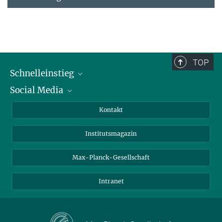
TOP
Schnelleinstieg
Social Media
Alumni
Bewerber*innen
LinkedIn
Kontakt
Besucher*innen
Bluesky
Institutsmagazin
Fördernde
Facebook
Journalist*innen
TikTok
Max-Planck-Gesellschaft
Schulen
YouTube
Intranet
Studierende
Wissenschaftler*innen