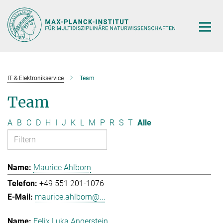
Hauptinhalt
IT & Elektronikservice
Team
Team
A
B
C
D
H
I
J
K
L
M
P
R
S
T
Alle
Maurice Ahlborn
+49 551 201-1076
maurice.ahlborn@...
Felix Luka Angerstein