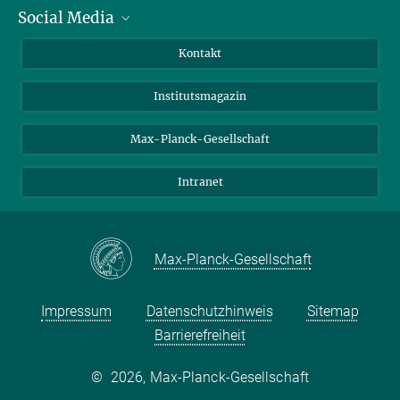
Social Media
Alumni
Bewerber*innen
LinkedIn
Kontakt
Besucher*innen
Bluesky
Institutsmagazin
Fördernde
Facebook
Journalist*innen
TikTok
Max-Planck-Gesellschaft
Schulen
YouTube
Intranet
Studierende
Wissenschaftler*innen
Max-Planck-Gesellschaft
Impressum
Datenschutzhinweis
Sitemap
Barrierefreiheit
©
2026, Max-Planck-Gesellschaft