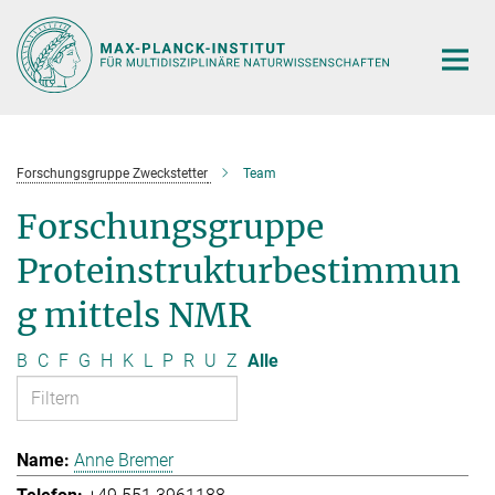
Hauptinhalt
Forschungsgruppe Zweckstetter
Team
Forschungsgruppe
Proteinstrukturbestimmun
g mittels NMR
B
C
F
G
H
K
L
P
R
U
Z
Alle
Anne Bremer