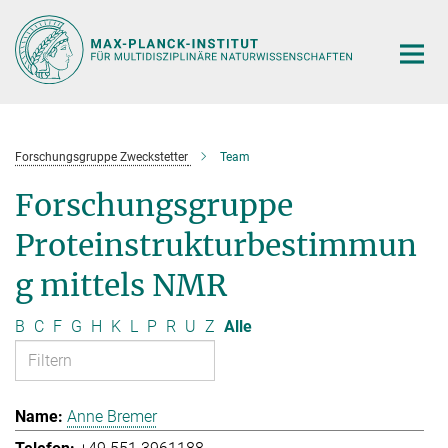
Hauptinhalt
Forschungsgruppe Zweckstetter
Team
Forschungsgruppe
Proteinstrukturbestimmun
g mittels NMR
B
C
F
G
H
K
L
P
R
U
Z
Alle
Anne Bremer