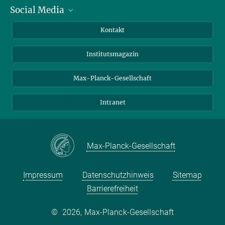
Social Media
Alumni
Bewerber*innen
LinkedIn
Kontakt
Besucher*innen
Bluesky
Institutsmagazin
Fördernde
Facebook
Journalist*innen
TikTok
Max-Planck-Gesellschaft
Schulen
YouTube
Intranet
Studierende
Wissenschaftler*innen
Max-Planck-Gesellschaft
Impressum
Datenschutzhinweis
Sitemap
Barrierefreiheit
©
2026, Max-Planck-Gesellschaft