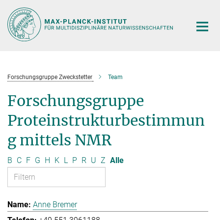
Hauptinhalt
Forschungsgruppe Zweckstetter
Team
Forschungsgruppe
Proteinstrukturbestimmun
g mittels NMR
B
C
F
G
H
K
L
P
R
U
Z
Alle
Anne Bremer