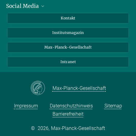
Social Media
Alumni
Bewerber*innen
LinkedIn
Kontakt
Besucher*innen
Bluesky
Institutsmagazin
Fördernde
Facebook
Journalist*innen
TikTok
Max-Planck-Gesellschaft
Schulen
YouTube
Intranet
Studierende
Wissenschaftler*innen
Max-Planck-Gesellschaft
Impressum
Datenschutzhinweis
Sitemap
Barrierefreiheit
©
2026, Max-Planck-Gesellschaft