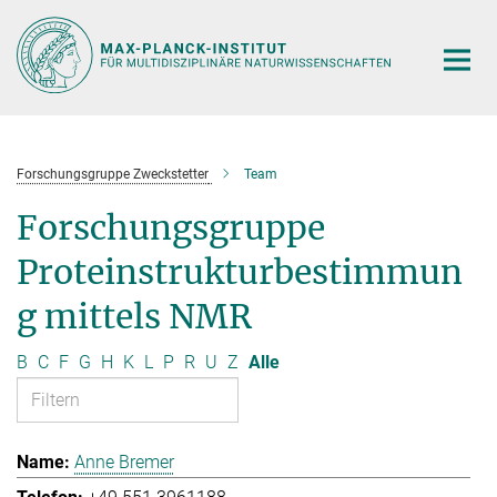
Hauptinhalt
Forschungsgruppe Zweckstetter
Team
Forschungsgruppe
Proteinstrukturbestimmun
g mittels NMR
B
C
F
G
H
K
L
P
R
U
Z
Alle
Anne Bremer