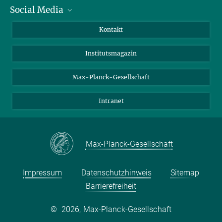
Social Media
Alumni
Bewerber*innen
LinkedIn
Kontakt
Besucher*innen
Bluesky
Institutsmagazin
Fördernde
Facebook
Journalist*innen
TikTok
Max-Planck-Gesellschaft
Schulen
YouTube
Intranet
Studierende
Wissenschaftler*innen
Max-Planck-Gesellschaft
Impressum
Datenschutzhinweis
Sitemap
Barrierefreiheit
©
2026, Max-Planck-Gesellschaft