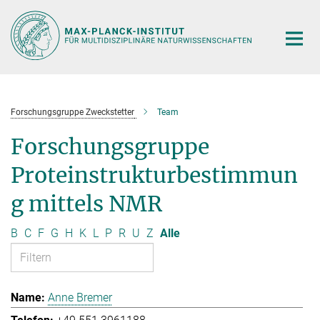
Hauptinhalt
Forschungsgruppe Zweckstetter
Team
Forschungsgruppe
Proteinstrukturbestimmun
g mittels NMR
B
C
F
G
H
K
L
P
R
U
Z
Alle
Anne Bremer