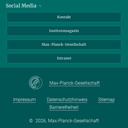
Social Media
Alumni
Bewerber*innen
LinkedIn
Kontakt
Besucher*innen
Bluesky
Institutsmagazin
Fördernde
Facebook
Journalist*innen
TikTok
Max-Planck-Gesellschaft
Schulen
YouTube
Intranet
Studierende
Wissenschaftler*innen
Max-Planck-Gesellschaft
Impressum
Datenschutzhinweis
Sitemap
Barrierefreiheit
©
2026, Max-Planck-Gesellschaft