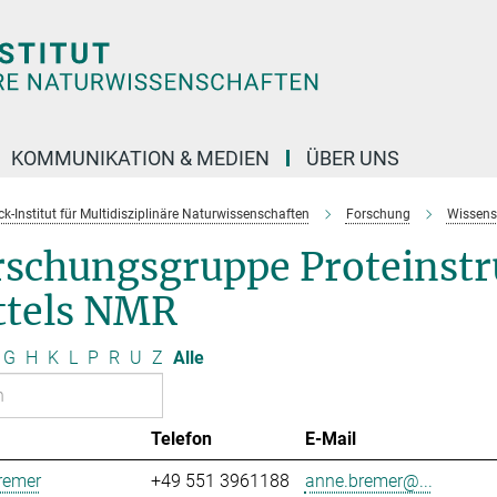
KOMMUNIKATION & MEDIEN
ÜBER UNS
k-Institut für Multidisziplinäre Naturwissenschaften
Forschung
Wissens
rschungsgruppe Proteinst
ttels NMR
G
H
K
L
P
R
U
Z
Alle
Telefon
E-Mail
remer
+49 551 3961188
anne.bremer@...