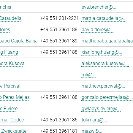
encher
eva.brencher@...
Cataudella
+49 551 201-2221
mattia.cataudella@...
lores
+49 551 3961188
david.flores@...
abu Gajula Balija
+49 551 3961189
madhubabu.gajulabalija
ng Huang
+49 551 3961188
xianlong.huang@...
ndra Kusova
aleksandra.kusova@...
ruli@...
 Percival
matthew.percival@...
o Perez Mejias
+49 551 3961188
gonzalo.perezmejias@...
 Riviere
gwladys.riviere@...
kmar-Godec
+49 551 3961185
tukmarg@...
 Zweckstetter
+49 551 3961181
mazw@...