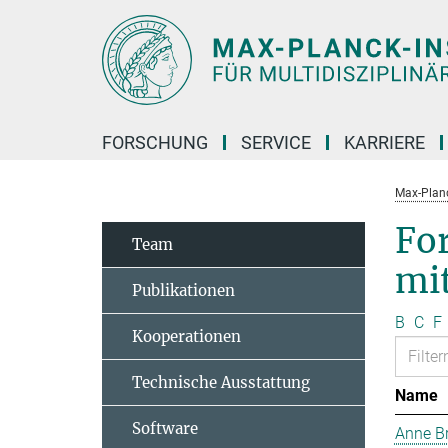
Hauptinhalt
FORSCHUNG
SERVICE
KARRIERE
Max-Planc
Fo
Team
mi
Publikationen
B
C
F
Kooperationen
Technische Ausstattung
Name
Software
Anne B