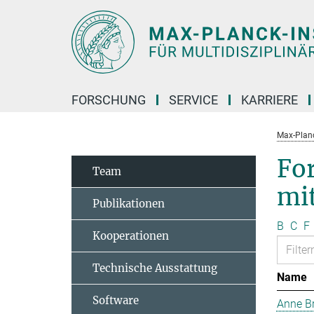
Hauptinhalt
FORSCHUNG
SERVICE
KARRIERE
Max-Planc
Fo
Team
mi
Publikationen
B
C
F
Kooperationen
Technische Ausstattung
Name
Software
Anne B