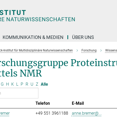
KOMMUNIKATION & MEDIEN
ÜBER UNS
k-Institut für Multidisziplinäre Naturwissenschaften
Forschung
Wissens
rschungsgruppe Proteinst
ttels NMR
G
H
K
L
P
R
U
Z
Alle
Telefon
E-Mail
remer
+49 551 3961188
anne.bremer@...