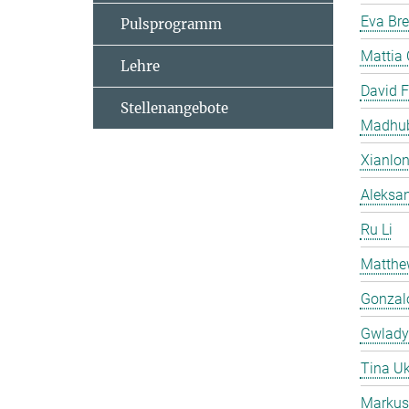
Eva Br
Pulsprogramm
Mattia 
Lehre
David F
Stellenangebote
Madhub
Xianlo
Aleksa
Ru Li
Matthew
Gonzal
Gwladys
Tina U
Markus