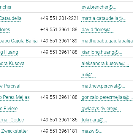
encher
eva.brencher@...
Cataudella
+49 551 201-2221
mattia.cataudella@...
lores
+49 551 3961188
david.flores@...
abu Gajula Balija
+49 551 3961189
madhubabu.gajulabalija
ng Huang
+49 551 3961188
xianlong.huang@...
ndra Kusova
aleksandra.kusova@...
ruli@...
 Percival
matthew.percival@...
o Perez Mejias
+49 551 3961188
gonzalo.perezmejias@...
 Riviere
gwladys.riviere@...
kmar-Godec
+49 551 3961185
tukmarg@...
 Zweckstetter
+49 551 3961181
mazw@...