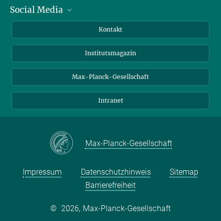
Social Media
Alumni
Bewerber*innen
LinkedIn
Kontakt
Besucher*innen
Bluesky
Institutsmagazin
Fördernde
Facebook
Journalist*innen
TikTok
Max-Planck-Gesellschaft
Schulen
YouTube
Intranet
Studierende
Wissenschaftler*innen
Max-Planck-Gesellschaft
Impressum
Datenschutzhinweis
Sitemap
Barrierefreiheit
©
2026, Max-Planck-Gesellschaft