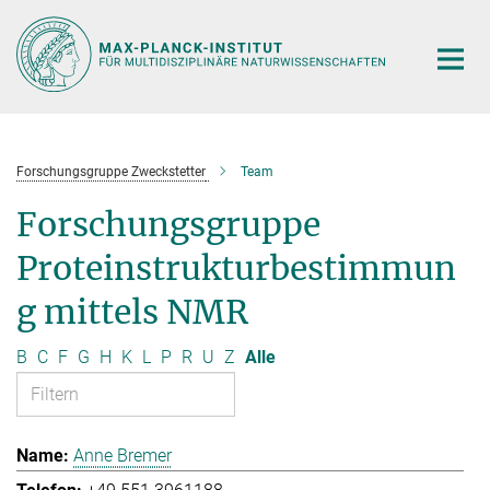
Hauptinhalt
Forschungsgruppe Zweckstetter
Team
Forschungsgruppe
Proteinstrukturbestimmun
g mittels NMR
B
C
F
G
H
K
L
P
R
U
Z
Alle
Anne Bremer