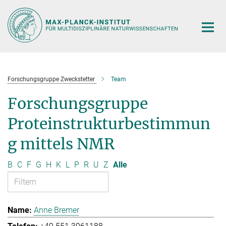
Hauptinhalt
Forschungsgruppe Zweckstetter
Team
Forschungsgruppe
Proteinstrukturbestimmun
g mittels NMR
B
C
F
G
H
K
L
P
R
U
Z
Alle
Anne Bremer