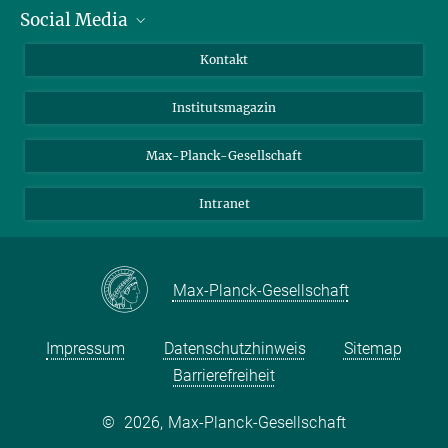
Social Media
Alumni
Bewerber*innen
LinkedIn
Kontakt
Besucher*innen
Bluesky
Institutsmagazin
Fördernde
Facebook
Journalist*innen
TikTok
Max-Planck-Gesellschaft
Schulen
YouTube
Intranet
Studierende
Wissenschaftler*innen
Max-Planck-Gesellschaft
Impressum
Datenschutzhinweis
Sitemap
Barrierefreiheit
©
2026, Max-Planck-Gesellschaft