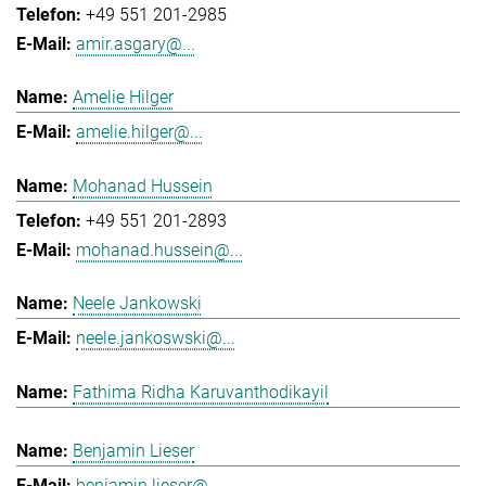
+49 551 201-2985
amir.asgary@...
Amelie Hilger
amelie.hilger@...
Mohanad Hussein
+49 551 201-2893
mohanad.hussein@...
Neele Jankowski
neele.jankoswski@...
Fathima Ridha Karuvanthodikayil
Benjamin Lieser
benjamin.lieser@...