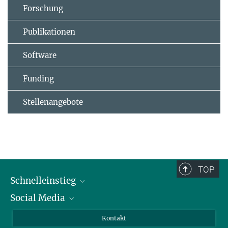
Forschung
Publikationen
Software
Funding
Stellenangebote
TOP
Schnelleinstieg
Social Media
Alumni
Bewerber*innen
LinkedIn
Kontakt