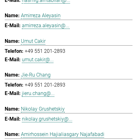
hasmig.aintablian@...
Amirreza Aleyasin
amirreza.aleyasin@...
Umut Cakir
+49 551 201-2893
umut.cakir@...
Jie-Ru Chang
+49 551 201-2893
jieru.chang@...
Nikolay Grushetskiy
nikolay.grushetskiy@...
Amirhossein Hajialiasgary Najafabadi