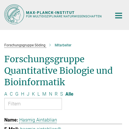
Hauptinhalt
Forschungsgruppe Söding
Mitarbeiter
Forschungsgruppe
Quantitative Biologie und
Bioinformatik
A
C
G
H
J
K
L
M
N
R
S
Alle
Hasmig Aintablian