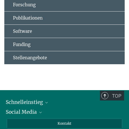
Forschung
Publikationen
Software
Funding
Stellenangebote
TOP
Schnelleinstieg
Social Media
Alumni
Bewerber*innen
LinkedIn
Kontakt