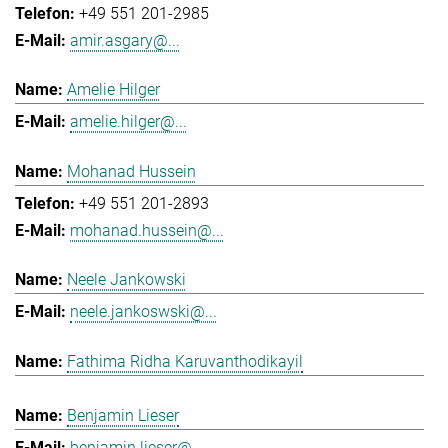
+49 551 201-2985
amir.asgary@...
Amelie Hilger
amelie.hilger@...
Mohanad Hussein
+49 551 201-2893
mohanad.hussein@...
Neele Jankowski
neele.jankoswski@...
Fathima Ridha Karuvanthodikayil
Benjamin Lieser
benjamin.lieser@...