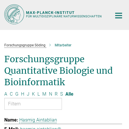
Hauptinhalt
Forschungsgruppe Söding
Mitarbeiter
Forschungsgruppe
Quantitative Biologie und
Bioinformatik
A
C
G
H
J
K
L
M
N
R
S
Alle
Hasmig Aintablian