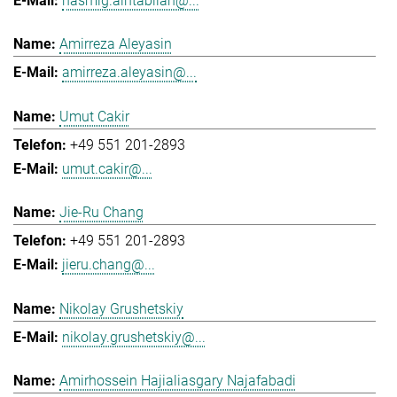
hasmig.aintablian@...
Amirreza Aleyasin
amirreza.aleyasin@...
Umut Cakir
+49 551 201-2893
umut.cakir@...
Jie-Ru Chang
+49 551 201-2893
jieru.chang@...
Nikolay Grushetskiy
nikolay.grushetskiy@...
Amirhossein Hajialiasgary Najafabadi