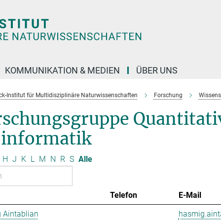
KOMMUNIKATION & MEDIEN
ÜBER UNS
k-Institut für Multidisziplinäre Naturwissenschaften
Forschung
Wissens
rschungsgruppe Quantitativ
oinformatik
H
J
K
L
M
N
R
S
Alle
Telefon
E-Mail
 Aintablian
hasmig.aint