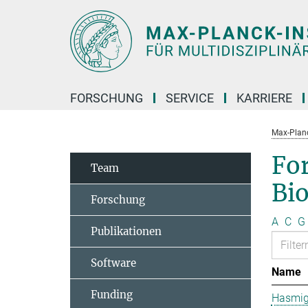
Hauptinhalt
FORSCHUNG
SERVICE
KARRIERE
Max-Planc
Fo
Team
Bi
Forschung
A
C
G
Publikationen
Software
Name
Funding
Hasmig