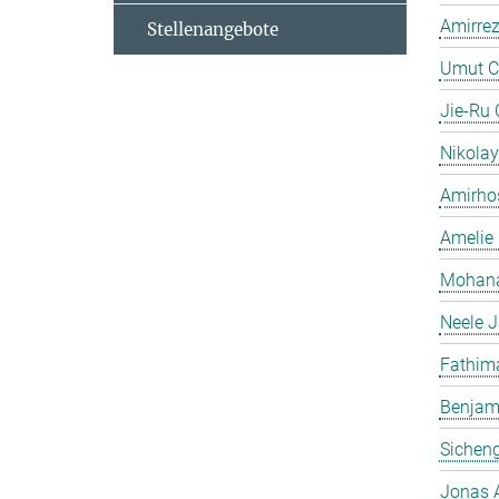
Amirrez
Stellenangebote
Umut C
Jie-Ru
Nikolay
Amirhos
Amelie 
Mohana
Neele 
Fathima
Benjami
Sichen
Jonas 