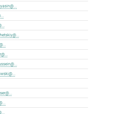
eyasin@...
...
...
hetskiy@...
@...
r@...
ssein@...
swski@...
ser@...
...
...