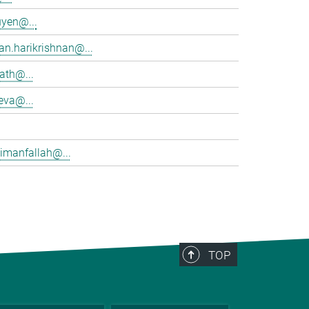
yen@...
an.harikrishnan@...
rath@...
eva@...
imanfallah@...
TOP