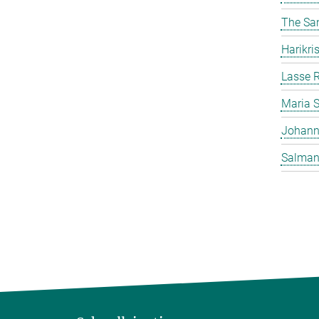
The Sa
Harikr
Lasse R
Maria 
Johann
Salman