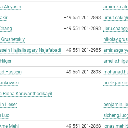
a Aleyasin
amirreza.al
akir
+49 551 201-2893
umut.cakir@
 Chang
+49 551 201-2893
jieru.chang@
 Grushetskiy
nikolay.grus
sein Hajialiasgary Najafabadi
+49 551 201-2985
amir.asgary
Hilger
amelie.hilge
d Hussein
+49 551 201-2893
mohanad.hu
Jankowski
neele.janko
 Ridha Karuvanthodikayil
n Lieser
benjamin.lie
g Luo
sicheng.luo@
Arne Mehl
+49 551 201-2868
jonas.mehl@