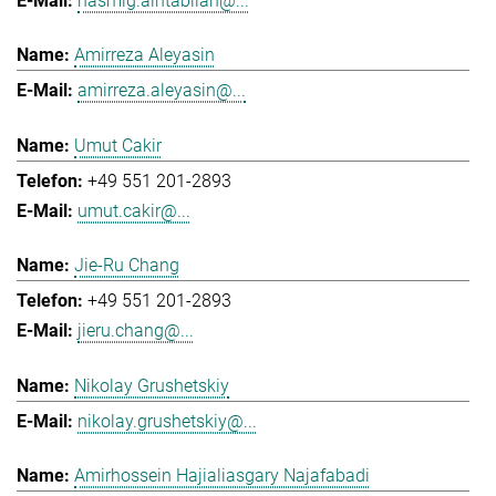
hasmig.aintablian@...
Amirreza Aleyasin
amirreza.aleyasin@...
Umut Cakir
+49 551 201-2893
umut.cakir@...
Jie-Ru Chang
+49 551 201-2893
jieru.chang@...
Nikolay Grushetskiy
nikolay.grushetskiy@...
Amirhossein Hajialiasgary Najafabadi