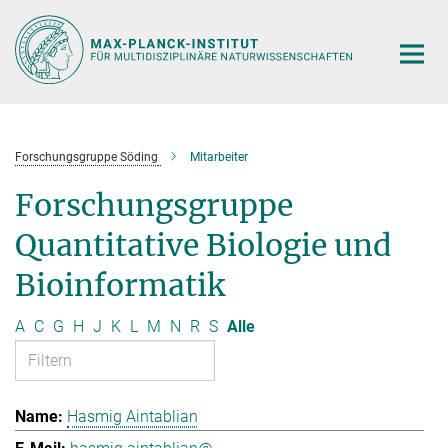
Hauptinhalt
Forschungsgruppe Söding
Mitarbeiter
Forschungsgruppe
Quantitative Biologie und
Bioinformatik
A
C
G
H
J
K
L
M
N
R
S
Alle
Hasmig Aintablian