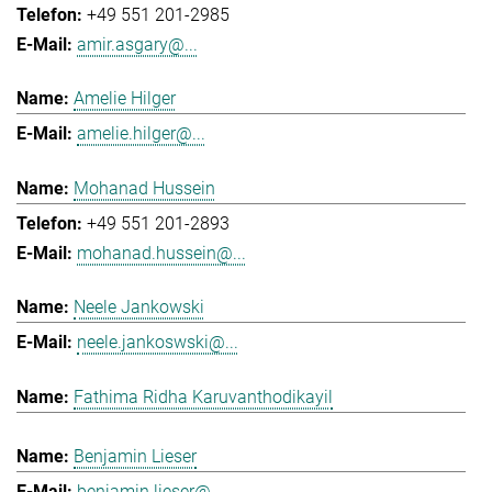
+49 551 201-2985
amir.asgary@...
Amelie Hilger
amelie.hilger@...
Mohanad Hussein
+49 551 201-2893
mohanad.hussein@...
Neele Jankowski
neele.jankoswski@...
Fathima Ridha Karuvanthodikayil
Benjamin Lieser
benjamin.lieser@...