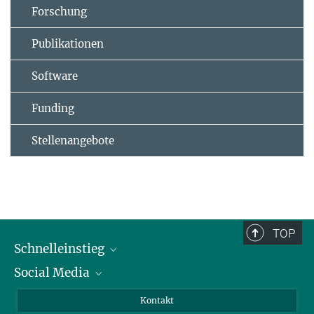
Forschung
Publikationen
Software
Funding
Stellenangebote
TOP
Schnelleinstieg
Social Media
Alumni
Bewerber*innen
LinkedIn
Kontakt