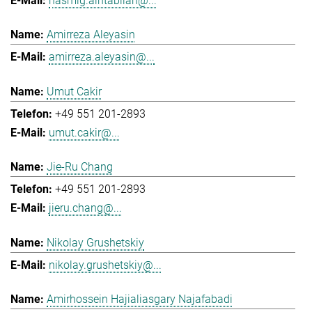
hasmig.aintablian@...
Amirreza Aleyasin
amirreza.aleyasin@...
Umut Cakir
+49 551 201-2893
umut.cakir@...
Jie-Ru Chang
+49 551 201-2893
jieru.chang@...
Nikolay Grushetskiy
nikolay.grushetskiy@...
Amirhossein Hajialiasgary Najafabadi