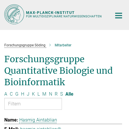
Hauptinhalt
Forschungsgruppe Söding
Mitarbeiter
Forschungsgruppe
Quantitative Biologie und
Bioinformatik
A
C
G
H
J
K
L
M
N
R
S
Alle
Hasmig Aintablian