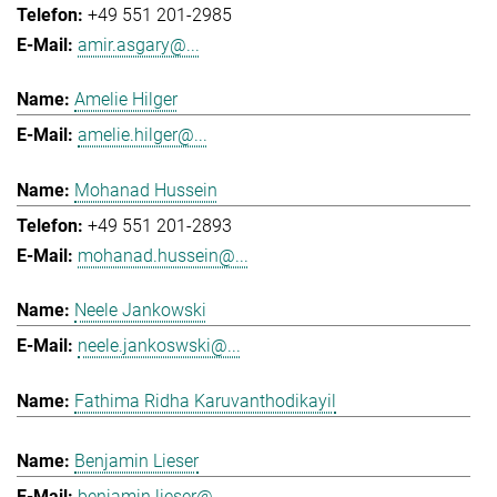
+49 551 201-2985
amir.asgary@...
Amelie Hilger
amelie.hilger@...
Mohanad Hussein
+49 551 201-2893
mohanad.hussein@...
Neele Jankowski
neele.jankoswski@...
Fathima Ridha Karuvanthodikayil
Benjamin Lieser
benjamin.lieser@...