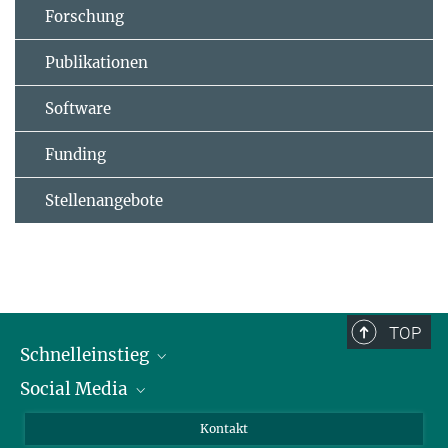
Forschung
Publikationen
Software
Funding
Stellenangebote
TOP
Schnelleinstieg
Social Media
Alumni
Bewerber*innen
LinkedIn
Kontakt