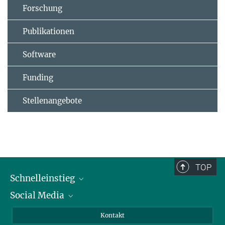
Forschung
Publikationen
Software
Funding
Stellenangebote
TOP
Schnelleinstieg
Social Media
Alumni
Bewerber*innen
LinkedIn
Kontakt