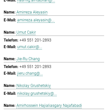
hasmig.aintablian@...
Amirreza Aleyasin
amirreza.aleyasin@...
Umut Cakir
+49 551 201-2893
umut.cakir@...
Jie-Ru Chang
+49 551 201-2893
jieru.chang@...
Nikolay Grushetskiy
nikolay.grushetskiy@...
Amirhossein Hajialiasgary Najafabadi