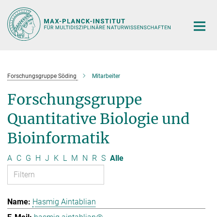
Hauptinhalt
Forschungsgruppe Söding
Mitarbeiter
Forschungsgruppe
Quantitative Biologie und
Bioinformatik
A
C
G
H
J
K
L
M
N
R
S
Alle
Hasmig Aintablian