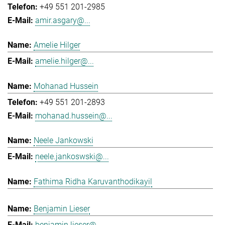
+49 551 201-2985
amir.asgary@...
Amelie Hilger
amelie.hilger@...
Mohanad Hussein
+49 551 201-2893
mohanad.hussein@...
Neele Jankowski
neele.jankoswski@...
Fathima Ridha Karuvanthodikayil
Benjamin Lieser
benjamin.lieser@...