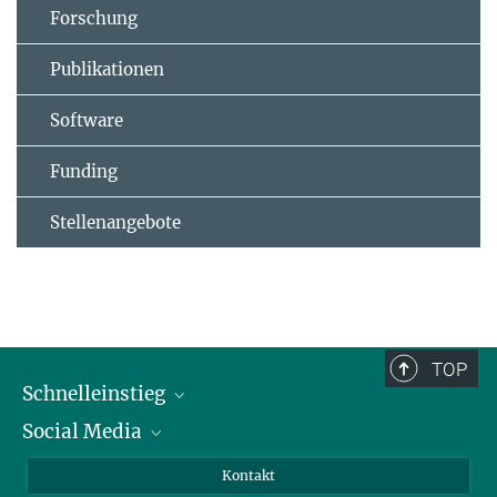
Forschung
Publikationen
Software
Funding
Stellenangebote
TOP
Schnelleinstieg
Social Media
Alumni
Bewerber*innen
LinkedIn
Kontakt