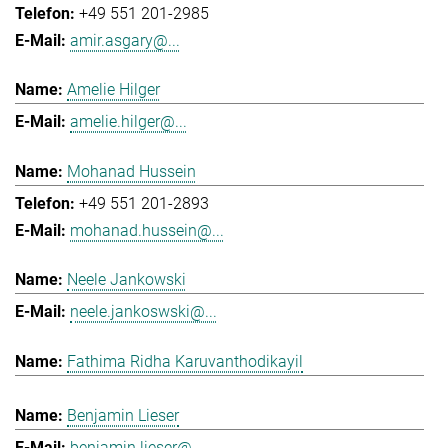
+49 551 201-2985
amir.asgary@...
Amelie Hilger
amelie.hilger@...
Mohanad Hussein
+49 551 201-2893
mohanad.hussein@...
Neele Jankowski
neele.jankoswski@...
Fathima Ridha Karuvanthodikayil
Benjamin Lieser
benjamin.lieser@...