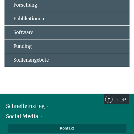
Forschung
Publikationen
Software
Funding
Stellenangebote
TOP
Schnelleinstieg
Social Media
Alumni
Bewerber*innen
LinkedIn
Kontakt