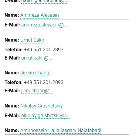
hasmig.aintablian@...
Amirreza Aleyasin
amirreza.aleyasin@...
Umut Cakir
+49 551 201-2893
umut.cakir@...
Jie-Ru Chang
+49 551 201-2893
jieru.chang@...
Nikolay Grushetskiy
nikolay.grushetskiy@...
Amirhossein Hajialiasgary Najafabadi