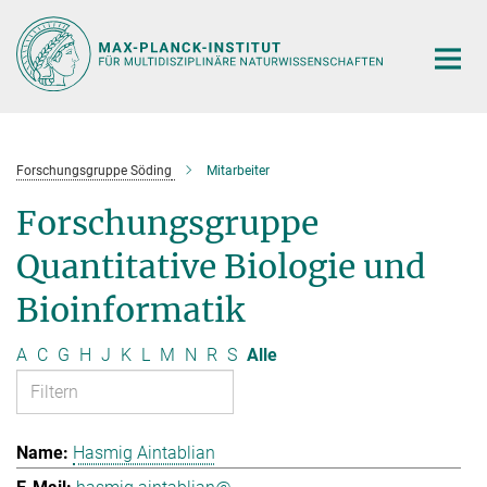
Hauptinhalt
Forschungsgruppe Söding
Mitarbeiter
Forschungsgruppe
Quantitative Biologie und
Bioinformatik
A
C
G
H
J
K
L
M
N
R
S
Alle
Hasmig Aintablian