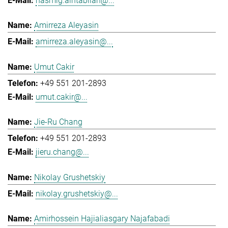
hasmig.aintablian@...
Amirreza Aleyasin
amirreza.aleyasin@...
Umut Cakir
+49 551 201-2893
umut.cakir@...
Jie-Ru Chang
+49 551 201-2893
jieru.chang@...
Nikolay Grushetskiy
nikolay.grushetskiy@...
Amirhossein Hajialiasgary Najafabadi