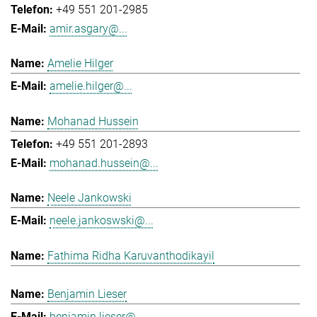
+49 551 201-2985
amir.asgary@...
Amelie Hilger
amelie.hilger@...
Mohanad Hussein
+49 551 201-2893
mohanad.hussein@...
Neele Jankowski
neele.jankoswski@...
Fathima Ridha Karuvanthodikayil
Benjamin Lieser
benjamin.lieser@...