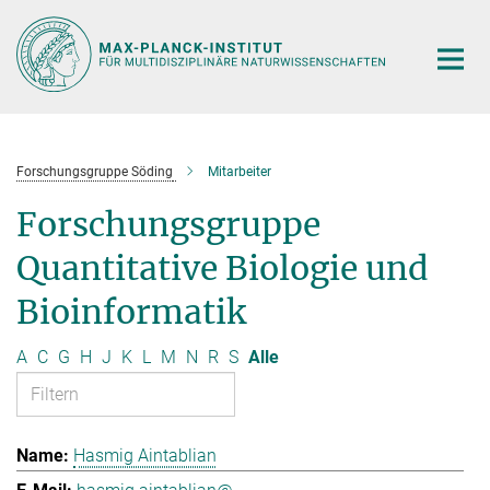
Hauptinhalt
Forschungsgruppe Söding
Mitarbeiter
Forschungsgruppe
Quantitative Biologie und
Bioinformatik
A
C
G
H
J
K
L
M
N
R
S
Alle
Hasmig Aintablian