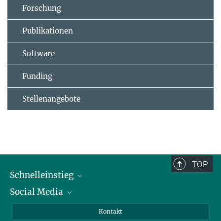
Forschung
Publikationen
Software
Funding
Stellenangebote
TOP
Schnelleinstieg
Social Media
Alumni
Bewerber*innen
LinkedIn
Kontakt