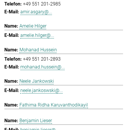
+49 551 201-2985
amir.asgary@...
Amelie Hilger
amelie.hilger@...
Mohanad Hussein
+49 551 201-2893
mohanad.hussein@...
Neele Jankowski
neele.jankoswski@...
Fathima Ridha Karuvanthodikayil
Benjamin Lieser
benjamin.lieser@...