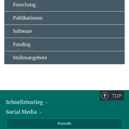
Forschung
Publikationen
Software
Funding
Stellenangebote
TOP
Schnelleinstieg
Social Media
Alumni
Bewerber*innen
LinkedIn
Kontakt