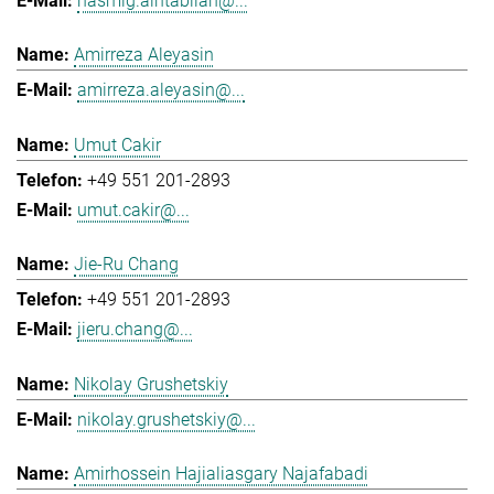
hasmig.aintablian@...
Amirreza Aleyasin
amirreza.aleyasin@...
Umut Cakir
+49 551 201-2893
umut.cakir@...
Jie-Ru Chang
+49 551 201-2893
jieru.chang@...
Nikolay Grushetskiy
nikolay.grushetskiy@...
Amirhossein Hajialiasgary Najafabadi