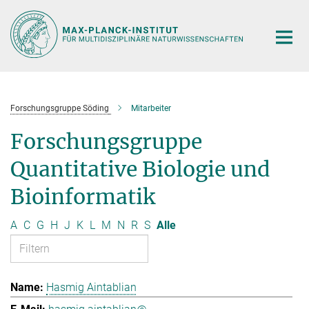
Hauptinhalt
Forschungsgruppe Söding
Mitarbeiter
Forschungsgruppe
Quantitative Biologie und
Bioinformatik
A
C
G
H
J
K
L
M
N
R
S
Alle
Hasmig Aintablian