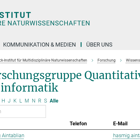
KOMMUNIKATION & MEDIEN
ÜBER UNS
k-Institut für Multidisziplinäre Naturwissenschaften
Forschung
Wissens
rschungsgruppe Quantitativ
oinformatik
H
J
K
L
M
N
R
S
Alle
Telefon
E-Mail
 Aintablian
hasmig.aint