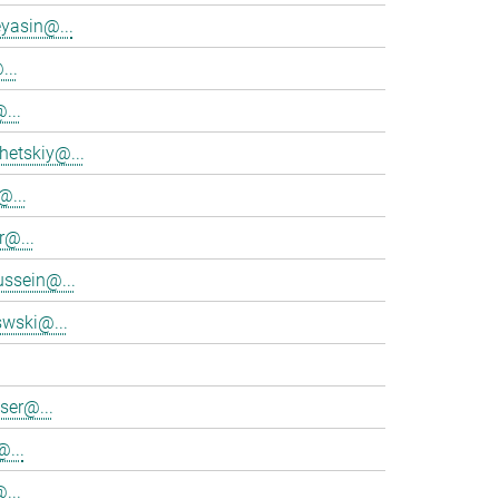
eyasin@...
...
...
hetskiy@...
@...
r@...
ssein@...
swski@...
ser@...
...
...