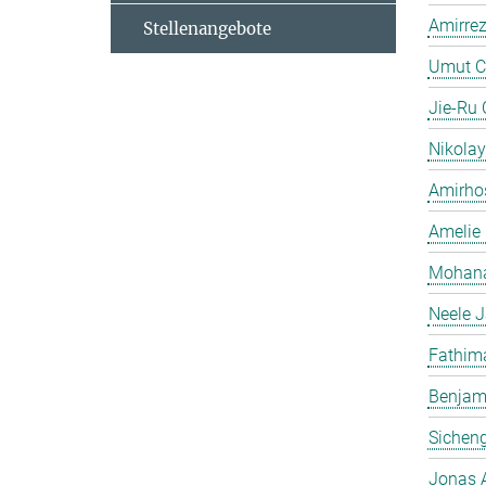
Amirrez
Stellenangebote
Umut C
Jie-Ru
Nikolay
Amirhos
Amelie 
Mohana
Neele 
Fathima
Benjami
Sichen
Jonas 