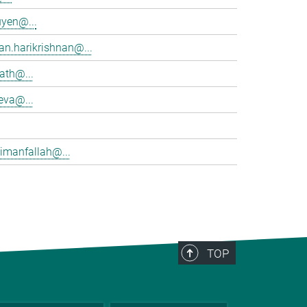
yen@...
an.harikrishnan@...
rath@...
eva@...
imanfallah@...
TOP