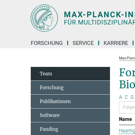
Hauptinhalt
FORSCHUNG
SERVICE
KARRIERE
Max-Planc
Fo
Team
Bi
Forschung
A
C
G
Publikationen
Software
Name
Funding
Hasmig