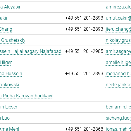
a Aleyasin
amirreza.al
akir
+49 551 201-2893
umut.cakir@
 Chang
+49 551 201-2893
jieru.chang@
 Grushetskiy
nikolay.grus
sein Hajialiasgary Najafabadi
+49 551 201-2985
amir.asgary
Hilger
amelie.hilge
d Hussein
+49 551 201-2893
mohanad.hu
Jankowski
neele.janko
 Ridha Karuvanthodikayil
n Lieser
benjamin.lie
g Luo
sicheng.luo@
Arne Mehl
+49 551 201-2868
jonas.mehl@