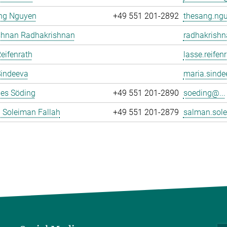
ng Nguyen
+49 551 201-2892
thesang.ngu
ishnan Radhakrishnan
radhakrishn
eifenrath
lasse.reifen
Sindeeva
maria.sinde
es Söding
+49 551 201-2890
soeding@...
 Soleiman Fallah
+49 551 201-2879
salman.sole