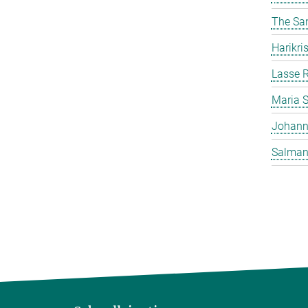
The Sa
Harikr
Lasse R
Maria 
Johann
Salman