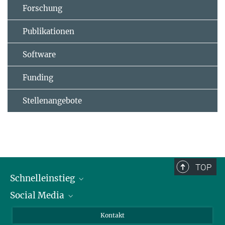
Forschung
Publikationen
Software
Funding
Stellenangebote
TOP
Schnelleinstieg
Social Media
Alumni
Bewerber*innen
LinkedIn
Kontakt