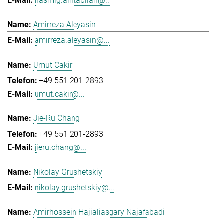
hasmig.aintablian@...
Amirreza Aleyasin
amirreza.aleyasin@...
Umut Cakir
+49 551 201-2893
umut.cakir@...
Jie-Ru Chang
+49 551 201-2893
jieru.chang@...
Nikolay Grushetskiy
nikolay.grushetskiy@...
Amirhossein Hajialiasgary Najafabadi