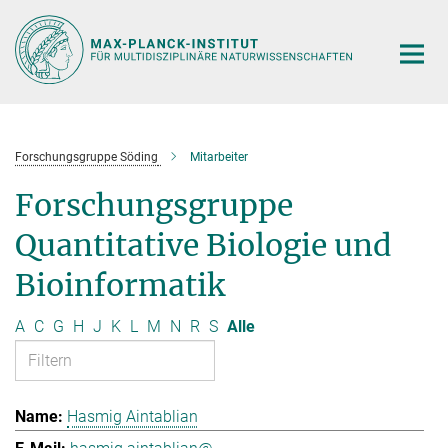
Hauptinhalt
Forschungsgruppe Söding
Mitarbeiter
Forschungsgruppe
Quantitative Biologie und
Bioinformatik
A
C
G
H
J
K
L
M
N
R
S
Alle
Hasmig Aintablian