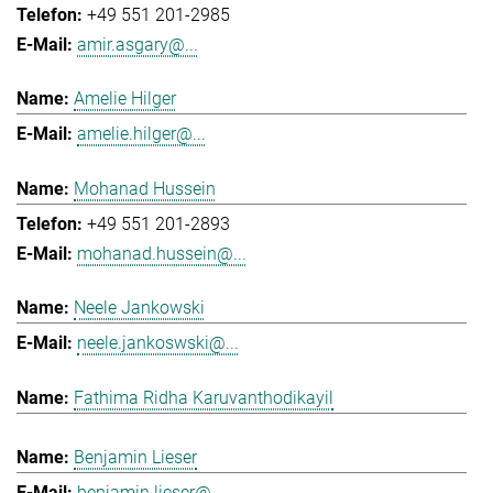
+49 551 201-2985
amir.asgary@...
Amelie Hilger
amelie.hilger@...
Mohanad Hussein
+49 551 201-2893
mohanad.hussein@...
Neele Jankowski
neele.jankoswski@...
Fathima Ridha Karuvanthodikayil
Benjamin Lieser
benjamin.lieser@...