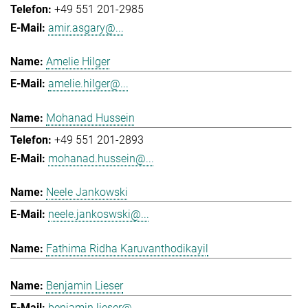
+49 551 201-2985
amir.asgary@...
Amelie Hilger
amelie.hilger@...
Mohanad Hussein
+49 551 201-2893
mohanad.hussein@...
Neele Jankowski
neele.jankoswski@...
Fathima Ridha Karuvanthodikayil
Benjamin Lieser
benjamin.lieser@...