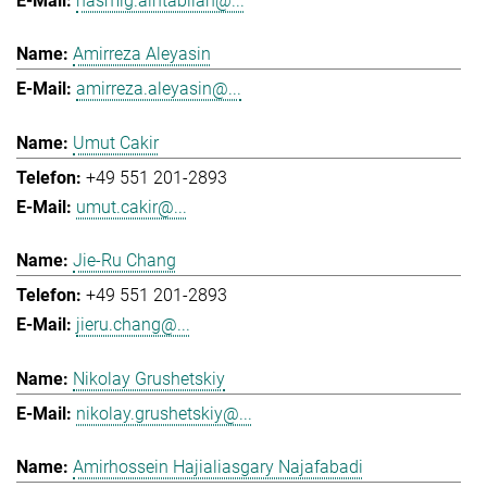
hasmig.aintablian@...
Amirreza Aleyasin
amirreza.aleyasin@...
Umut Cakir
+49 551 201-2893
umut.cakir@...
Jie-Ru Chang
+49 551 201-2893
jieru.chang@...
Nikolay Grushetskiy
nikolay.grushetskiy@...
Amirhossein Hajialiasgary Najafabadi