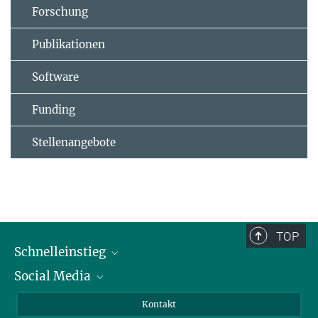
Forschung
Publikationen
Software
Funding
Stellenangebote
TOP
Schnelleinstieg
Social Media
Alumni
Bewerber*innen
LinkedIn
Kontakt