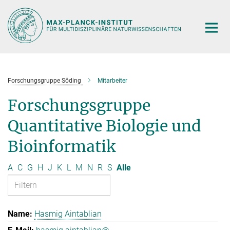
Hauptinhalt
Forschungsgruppe Söding
Mitarbeiter
Forschungsgruppe
Quantitative Biologie und
Bioinformatik
A
C
G
H
J
K
L
M
N
R
S
Alle
Hasmig Aintablian