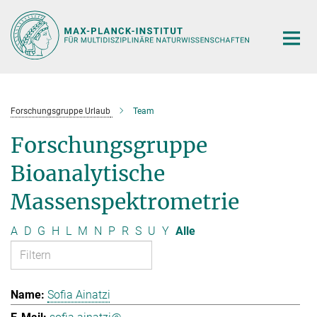
Hauptinhalt
Forschungsgruppe Urlaub
Team
Forschungsgruppe
Bioanalytische
Massenspektrometrie
A
D
G
H
L
M
N
P
R
S
U
Y
Alle
Sofia Ainatzi