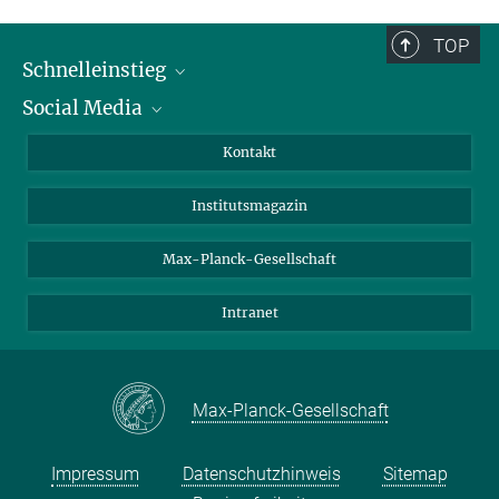
TOP
Schnelleinstieg
Social Media
Alumni
Bewerber*innen
LinkedIn
Kontakt
Besucher*innen
Bluesky
Institutsmagazin
Fördernde
Facebook
Journalist*innen
TikTok
Max-Planck-Gesellschaft
Schulen
YouTube
Intranet
Studierende
Wissenschaftler*innen
Max-Planck-Gesellschaft
Impressum
Datenschutzhinweis
Sitemap