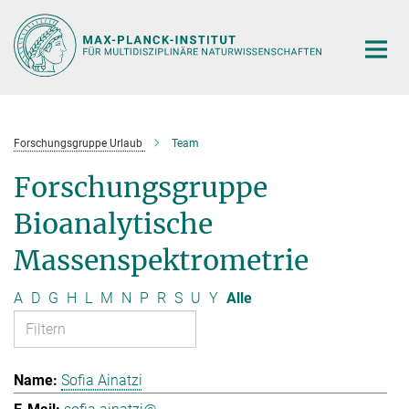
Hauptinhalt
Forschungsgruppe Urlaub
Team
Forschungsgruppe
Bioanalytische
Massenspektrometrie
A
D
G
H
L
M
N
P
R
S
U
Y
Alle
Sofia Ainatzi