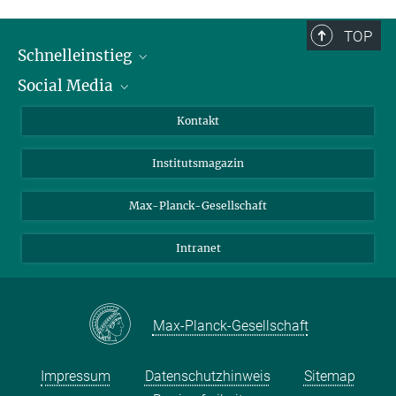
TOP
Schnelleinstieg
Social Media
Alumni
Bewerber*innen
LinkedIn
Kontakt
Besucher*innen
Bluesky
Institutsmagazin
Fördernde
Facebook
Journalist*innen
TikTok
Max-Planck-Gesellschaft
Schulen
YouTube
Intranet
Studierende
Wissenschaftler*innen
Max-Planck-Gesellschaft
Impressum
Datenschutzhinweis
Sitemap