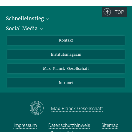
TOP
Schnelleinstieg
Social Media
Alumni
Bewerber*innen
LinkedIn
Kontakt
Besucher*innen
Bluesky
Institutsmagazin
Fördernde
Facebook
Journalist*innen
TikTok
Max-Planck-Gesellschaft
Schulen
YouTube
Intranet
Studierende
Wissenschaftler*innen
Max-Planck-Gesellschaft
Impressum
Datenschutzhinweis
Sitemap