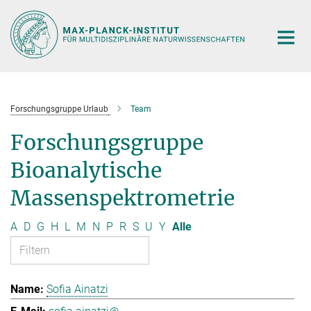
Hauptinhalt
Forschungsgruppe Urlaub
Team
Forschungsgruppe
Bioanalytische
Massenspektrometrie
A
D
G
H
L
M
N
P
R
S
U
Y
Alle
Sofia Ainatzi