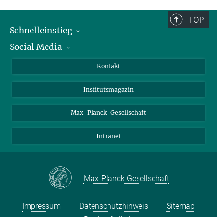
TOP
Schnelleinstieg
Social Media
Alumni
Bewerber*innen
LinkedIn
Kontakt
Besucher*innen
Bluesky
Institutsmagazin
Fördernde
Facebook
Journalist*innen
TikTok
Max-Planck-Gesellschaft
Schulen
YouTube
Intranet
Studierende
Wissenschaftler*innen
Max-Planck-Gesellschaft
Impressum
Datenschutzhinweis
Sitemap