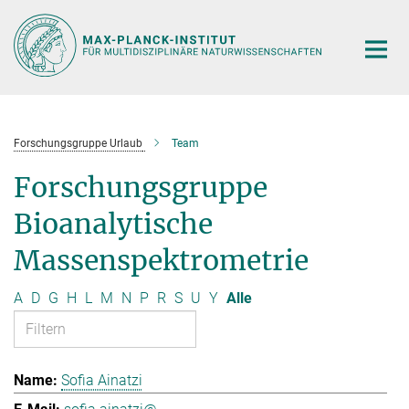
Hauptinhalt
Forschungsgruppe Urlaub
Team
Forschungsgruppe
Bioanalytische
Massenspektrometrie
A
D
G
H
L
M
N
P
R
S
U
Y
Alle
Sofia Ainatzi