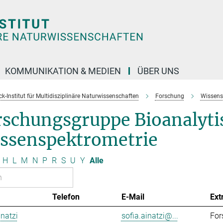
KOMMUNIKATION & MEDIEN
ÜBER UNS
k-Institut für Multidisziplinäre Naturwissenschaften
Forschung
Wissens
rschungsgruppe Bioanalyti
ssenspektrometrie
H
L
M
N
P
R
S
U
Y
Alle
Telefon
E-Mail
Ext
inatzi
sofia.ainatzi@...
For