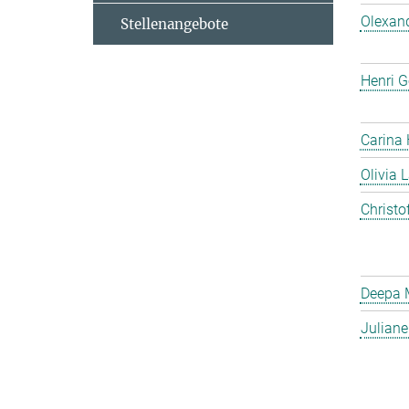
Olexan
Stellenangebote
Henri G
Carina
Olivia 
Christo
Deepa 
Julian