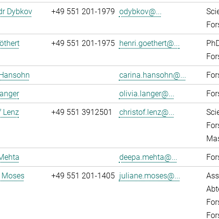
dr Dybkov
+49 551 201-1979
odybkov@...
Sci
For
öthert
+49 551 201-1975
henri.goethert@...
PhD
For
 Hansohn
carina.hansohn@...
For
Langer
olivia.langer@...
For
f Lenz
+49 551 3912501
christof.lenz@...
Sci
For
Mas
Mehta
deepa.mehta@...
For
e Moses
+49 551 201-1405
juliane.moses@...
Ass
Abt
For
For