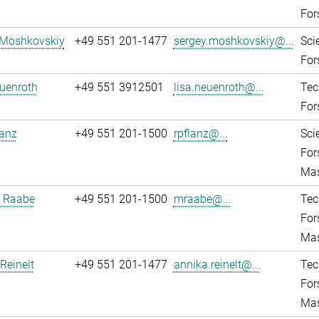
For
 Moshkovskiy
+49 551 201-1477
sergey.moshkovskiy@...
Sci
For
uenroth
+49 551 3912501
lisa.neuenroth@...
Tec
For
lanz
+49 551 201-1500
rpflanz@...
Sci
For
Mas
 Raabe
+49 551 201-1500
mraabe@...
Tec
For
Mas
Reinelt
+49 551 201-1477
annika.reinelt@...
Tec
For
Mas