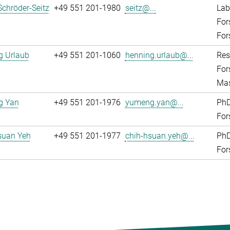
Schröder-Seitz
+49 551 201-1980
seitz@...
Lab
For
For
g Urlaub
+49 551 201-1060
henning.urlaub@...
Res
For
Mas
g Yan
+49 551 201-1976
yumeng.yan@...
PhD
For
suan Yeh
+49 551 201-1977
chih-hsuan.yeh@...
PhD
For