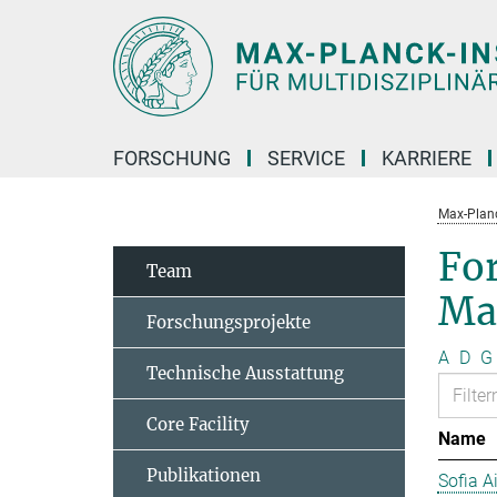
Hauptinhalt
FORSCHUNG
SERVICE
KARRIERE
Max-Planc
Fo
Team
Ma
Forschungsprojekte
A
D
G
Technische Ausstattung
Core Facility
Name
Publikationen
Sofia A