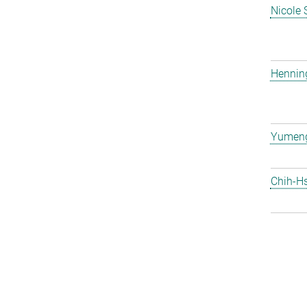
Nicole 
Hennin
Yumen
Chih-H