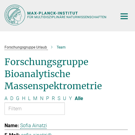
Hauptinhalt
Forschungsgruppe Urlaub
Team
Forschungsgruppe
Bioanalytische
Massenspektrometrie
A
D
G
H
L
M
N
P
R
S
U
Y
Alle
Sofia Ainatzi