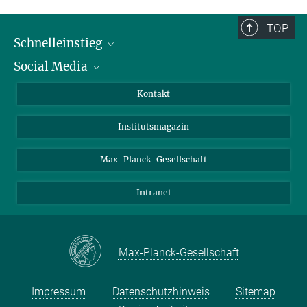
TOP
Schnelleinstieg
Social Media
Alumni
Bewerber*innen
LinkedIn
Kontakt
Besucher*innen
Bluesky
Institutsmagazin
Fördernde
Facebook
Journalist*innen
TikTok
Max-Planck-Gesellschaft
Schulen
YouTube
Intranet
Studierende
Wissenschaftler*innen
Max-Planck-Gesellschaft
Impressum
Datenschutzhinweis
Sitemap