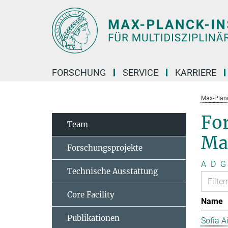
Hauptinhalt
FORSCHUNG
SERVICE
KARRIERE
Max-Planc
Fo
Team
Ma
Forschungsprojekte
A
D
G
Technische Ausstattung
Core Facility
Name
Publikationen
Sofia A