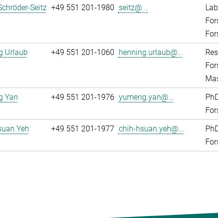
Schröder-Seitz
+49 551 201-1980
seitz@...
Lab
For
For
g Urlaub
+49 551 201-1060
henning.urlaub@...
Res
For
Mas
g Yan
+49 551 201-1976
yumeng.yan@...
PhD
For
suan Yeh
+49 551 201-1977
chih-hsuan.yeh@...
PhD
For