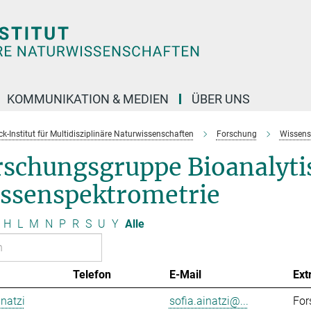
KOMMUNIKATION & MEDIEN
ÜBER UNS
k-Institut für Multidisziplinäre Naturwissenschaften
Forschung
Wissens
rschungsgruppe Bioanalyti
ssenspektrometrie
H
L
M
N
P
R
S
U
Y
Alle
Telefon
E-Mail
Ext
inatzi
sofia.ainatzi@...
For