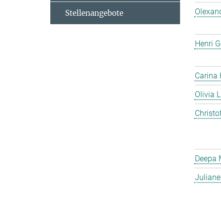
Olexan
Stellenangebote
Henri G
Carina
Olivia 
Christo
Deepa 
Julian