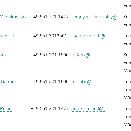
For
 Moshkovskiy
+49 551 201-1477
sergey.moshkovskiy@...
Sci
For
uenroth
+49 551 3912501
lisa.neuenroth@...
Tec
For
lanz
+49 551 201-1500
rpflanz@...
Sci
For
Mas
 Raabe
+49 551 201-1500
mraabe@...
Tec
For
Mas
Reinelt
+49 551 201-1477
annika.reinelt@...
Tec
For
Mas