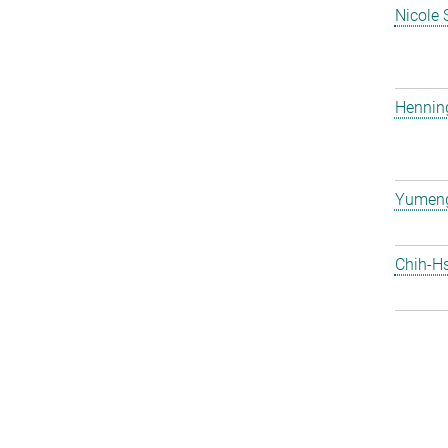
Nicole 
Hennin
Yumen
Chih-H