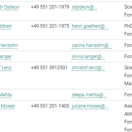
dr Dybkov
+49 551 201-1979
odybkov@...
Sci
For
öthert
+49 551 201-1975
henri.goethert@...
PhD
For
 Hansohn
carina.hansohn@...
For
Langer
olivia.langer@...
For
f Lenz
+49 551 3912501
christof.lenz@...
Sci
For
Mas
Mehta
deepa.mehta@...
For
e Moses
+49 551 201-1405
juliane.moses@...
Ass
Abt
For
For