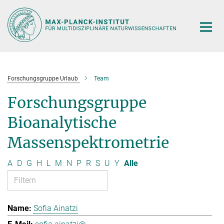
Hauptinhalt
Forschungsgruppe Urlaub
Team
Forschungsgruppe
Bioanalytische
Massenspektrometrie
A
D
G
H
L
M
N
P
R
S
U
Y
Alle
Sofia Ainatzi