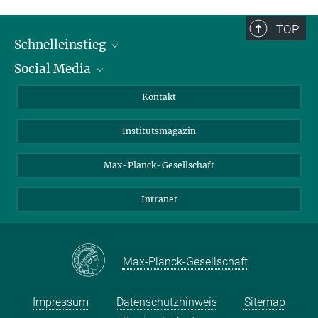
TOP
Schnelleinstieg
Social Media
Alumni
Bewerber*innen
LinkedIn
Kontakt
Besucher*innen
Bluesky
Institutsmagazin
Fördernde
Facebook
Journalist*innen
TikTok
Max-Planck-Gesellschaft
Schulen
YouTube
Intranet
Studierende
Wissenschaftler*innen
Max-Planck-Gesellschaft
Impressum
Datenschutzhinweis
Sitemap