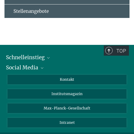
Stellenangebote
TOP
Schnelleinstieg
Social Media
Alumni
Bewerber*innen
LinkedIn
Kontakt
Besucher*innen
Bluesky
Institutsmagazin
Fördernde
Facebook
Journalist*innen
TikTok
Max-Planck-Gesellschaft
Schulen
YouTube
Intranet
Studierende