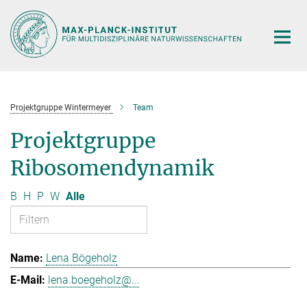
Hauptinhalt
Projektgruppe Wintermeyer
Team
Projektgruppe
Ribosomendynamik
B
H
P
W
Alle
Lena Bögeholz
lena.boegeholz@...